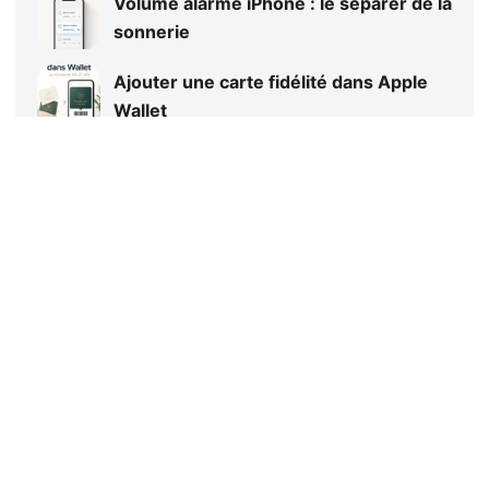
Volume alarme iPhone : le séparer de la
sonnerie
Ajouter une carte fidélité dans Apple
Wallet
iPhone Recharge en attente : que faire
?
iPhone Ultra pliable : prix, sortie et
rumeurs Apple
Pagination
des
1
2
Suivant