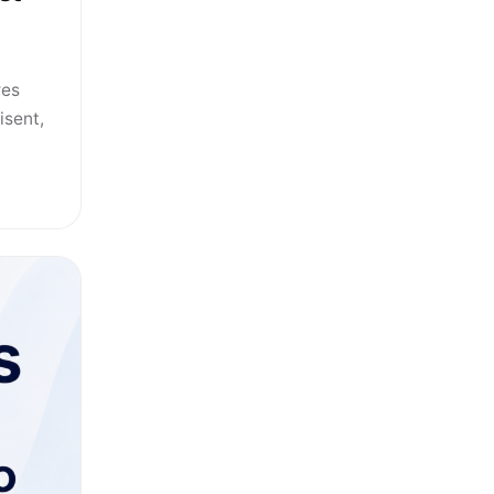
res
isent,