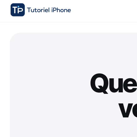
Que
v