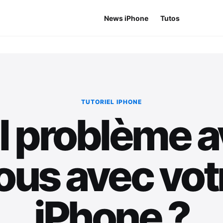
News iPhone
Tutos
TUTORIEL IPHONE
l problème a
ous avec vot
iPhone ?