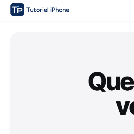
Que
v